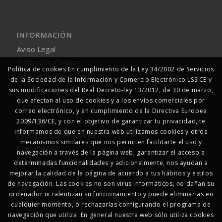
INFORMACIÓN
Aviso Legal
Política de Cookies
Política de cookies En cumplimiento de la Ley 34/2002 de Servicios
Política de Privacidad
de la Sociedad de la Información y Comercio Electrónico LSSICE y
sus modificaciones del Real Decreto-ley 13/2012, de 30 de marzo,
que afectan al uso de cookies y a los envíos comerciales por
CATEGORÍAS
correo electrónico, y en cumplimiento de la Directiva Europea
Autonomos
2009/136/CE, y con el objetivo de garantizar tu privacidad, te
informamos de que en nuestra web utilizamos cookies y otros
Ayudas y subvenciones
mecanismos similares que nos permiten facilitarte el uso y
Contabilidad
navegación a través de la página web, garantizar el acceso a
Creación de empresas
determinadas funcionalidades y adicionalmente, nos ayudan a
mejorar la calidad de la página de acuerdo a tus hábitos y estilos
Fiscalidad
de navegación. Las cookies no son virus informáticos, no dañan su
Laboral
ordenador ni ralentizan su funcionamiento y puede eliminarlas en
Pago de impuestos
cualquier momento, o rechazarlas configurando el programa de
RENTA
navegación que utiliza. En general nuestra web sólo utiliza cookies