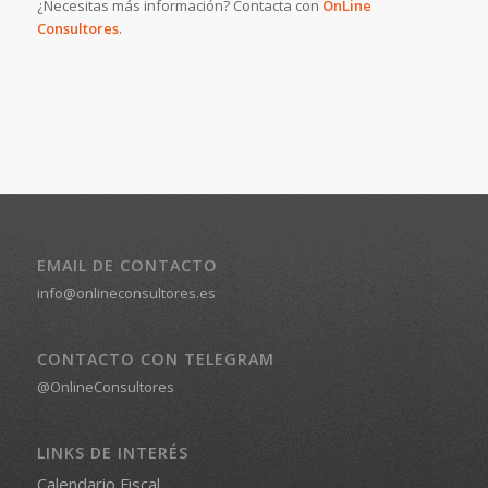
¿Necesitas más información? Contacta con
OnLine
Consultores
.
EMAIL DE CONTACTO
info@onlineconsultores.es
CONTACTO CON TELEGRAM
@OnlineConsultores
LINKS DE INTERÉS
Calendario Fiscal