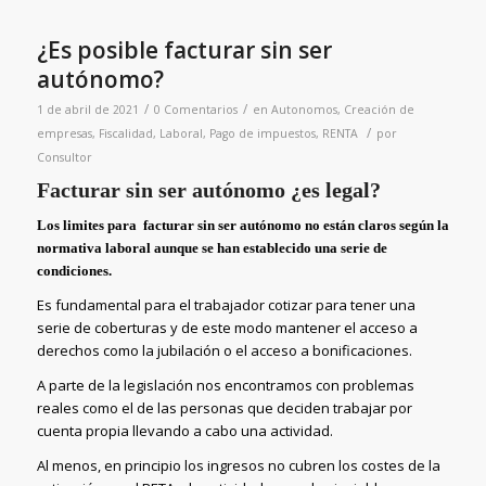
¿Es posible facturar sin ser
autónomo?
/
/
1 de abril de 2021
0 Comentarios
en
Autonomos
,
Creación de
/
empresas
,
Fiscalidad
,
Laboral
,
Pago de impuestos
,
RENTA
por
Consultor
Facturar sin ser autónomo ¿es legal?
Los limites para facturar sin ser autónomo no están claros según la
normativa laboral aunque se han establecido una serie de
condiciones.
Es fundamental para el trabajador cotizar para tener una
serie de coberturas y de este modo mantener el acceso a
derechos como la jubilación o el acceso a bonificaciones.
A parte de la legislación nos encontramos con problemas
reales como el de las personas que deciden trabajar por
cuenta propia llevando a cabo una actividad.
Al menos, en principio los ingresos no cubren los costes de la