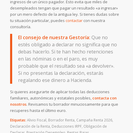
ingresos de un único pagador. Esto evita que miles de
desempleados tengan que pagar un resultado «a ingresar»
por un mero defecto de la antigua ley. Si tienes dudas sobre
tu situación particular, puedes
contactar
con nuestra
consultoría.
El consejo de nuestra Gestoría:
Que no
estés obligado a declarar no significa que no
debas hacerlo. Si te han hecho retenciones
en las nóminas o en el paro, es muy
probable que el resultado sea «a devolver».
Si no presentas la declaración, estarás
regalando ese dinero a Hacienda.
Si quieres asegurarte de aplicar todas las deducciones
familiares, autonómicas y estatales posibles,
contacta con
nosotros
. Revisamos tu borrador minuciosamente para que
recuperes hasta el último euro.
Etiquetas:
Alivio Fiscal
,
Borrador Renta
,
Campaña Renta 2026
,
Declaración de la Renta
,
Deducciones IRPF
,
Obligación de
Declarar
,
Prestación Desempleo
,
Rentas Bajas