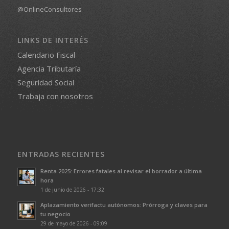
@OnlineConsultores
LINKS DE INTERÉS
Calendario Fiscal
Agencia Tributaría
Seguridad Social
Trabaja con nosotros
ENTRADAS RECIENTES
Renta 2025: Errores fatales al revisar el borrador a última
hora
1 de junio de 2026 - 17:32
Aplazamiento verifactu autónomos: Prórroga y claves para
tu negocio
29 de mayo de 2026 - 09:09