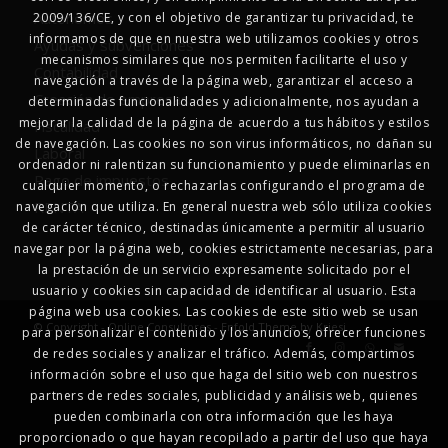
Autonomos
2009/136/CE, y con el objetivo de garantizar tu privacidad, te
informamos de que en nuestra web utilizamos cookies y otros
Ayudas y subvenciones
mecanismos similares que nos permiten facilitarte el uso y
Contabilidad
navegación a través de la página web, garantizar el acceso a
Creación de empresas
determinadas funcionalidades y adicionalmente, nos ayudan a
mejorar la calidad de la página de acuerdo a tus hábitos y estilos
Fiscalidad
de navegación. Las cookies no son virus informáticos, no dañan su
Laboral
ordenador ni ralentizan su funcionamiento y puede eliminarlas en
Pago de impuestos
cualquier momento, o rechazarlas configurando el programa de
RENTA
navegación que utiliza. En general nuestra web sólo utiliza cookies
de carácter técnico, destinadas únicamente a permitir al usuario
navegar por la página web, cookies estrictamente necesarias, para
la prestación de un servicio expresamente solicitado por el
usuario y cookies sin capacidad de identificar al usuario. Esta
página web usa cookies. Las cookies de este sitio web se usan
© Copyright - Online Consultores -
Enfold Theme by Kriesi
para personalizar el contenido y los anuncios, ofrecer funciones
de redes sociales y analizar el tráfico. Además, compartimos
información sobre el uso que haga del sitio web con nuestros
partners de redes sociales, publicidad y análisis web, quienes
pueden combinarla con otra información que les haya
proporcionado o que hayan recopilado a partir del uso que haya