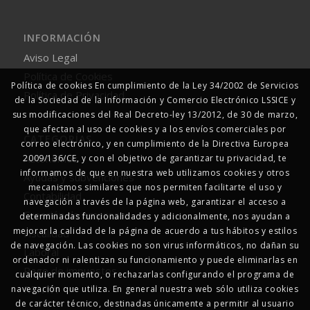
INFORMACIÓN
Aviso Legal
Política de Cookies
Política de cookies En cumplimiento de la Ley 34/2002 de Servicios
Política de Privacidad
de la Sociedad de la Información y Comercio Electrónico LSSICE y
sus modificaciones del Real Decreto-ley 13/2012, de 30 de marzo,
que afectan al uso de cookies y a los envíos comerciales por
CATEGORÍAS
correo electrónico, y en cumplimiento de la Directiva Europea
Autonomos
2009/136/CE, y con el objetivo de garantizar tu privacidad, te
informamos de que en nuestra web utilizamos cookies y otros
Ayudas y subvenciones
mecanismos similares que nos permiten facilitarte el uso y
Contabilidad
navegación a través de la página web, garantizar el acceso a
Creación de empresas
determinadas funcionalidades y adicionalmente, nos ayudan a
mejorar la calidad de la página de acuerdo a tus hábitos y estilos
Fiscalidad
de navegación. Las cookies no son virus informáticos, no dañan su
Laboral
ordenador ni ralentizan su funcionamiento y puede eliminarlas en
Pago de impuestos
cualquier momento, o rechazarlas configurando el programa de
RENTA
navegación que utiliza. En general nuestra web sólo utiliza cookies
de carácter técnico, destinadas únicamente a permitir al usuario