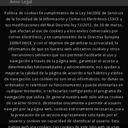
Aviso Legal
Política de Cookies
Política de cookies En cumplimiento de la Ley 34/2002 de Servicios
Política de Privacidad
de la Sociedad de la Información y Comercio Electrónico LSSICE y
sus modificaciones del Real Decreto-ley 13/2012, de 30 de marzo,
que afectan al uso de cookies y a los envíos comerciales por
CATEGORÍAS
correo electrónico, y en cumplimiento de la Directiva Europea
Autonomos
2009/136/CE, y con el objetivo de garantizar tu privacidad, te
informamos de que en nuestra web utilizamos cookies y otros
Ayudas y subvenciones
mecanismos similares que nos permiten facilitarte el uso y
Contabilidad
navegación a través de la página web, garantizar el acceso a
Creación de empresas
determinadas funcionalidades y adicionalmente, nos ayudan a
mejorar la calidad de la página de acuerdo a tus hábitos y estilos
Fiscalidad
de navegación. Las cookies no son virus informáticos, no dañan su
Laboral
ordenador ni ralentizan su funcionamiento y puede eliminarlas en
Pago de impuestos
cualquier momento, o rechazarlas configurando el programa de
RENTA
navegación que utiliza. En general nuestra web sólo utiliza cookies
de carácter técnico, destinadas únicamente a permitir al usuario
navegar por la página web, cookies estrictamente necesarias, para
la prestación de un servicio expresamente solicitado por el
usuario y cookies sin capacidad de identificar al usuario. Esta
página web usa cookies. Las cookies de este sitio web se usan