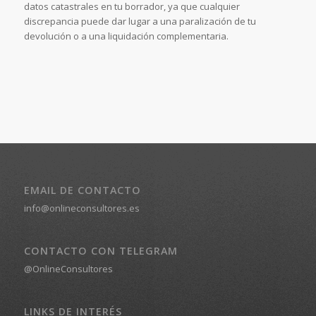
datos catastrales en tu borrador, ya que cualquier
discrepancia puede dar lugar a una paralización de tu
devolución o a una liquidación complementaria.
EMAIL DE CONTACTO
info@onlineconsultores.es
CONTACTO CON TELEGRAM
@OnlineConsultores
LINKS DE INTERÉS