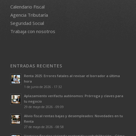
Calendario Fiscal
Agencia Tributaría
Seguridad Social
Trabaja con nosotros
ENTRADAS RECIENTES
Renta 2025: Errores fatales al revisar el borrador a última
hora
1 de junio de 2026 - 17:32
Aplazamiento verifactu autónomos: Prórroga y claves para
tu negocio
29 de mayo de 2026 - 09:09
Alivio fiscal rentas bajas y desempleados: Novedades en tu
Renta
27 de mayo de 2026 - 08:58
Ventajas fiscales vivienda protegida y rehabilitación: ¿Cómo