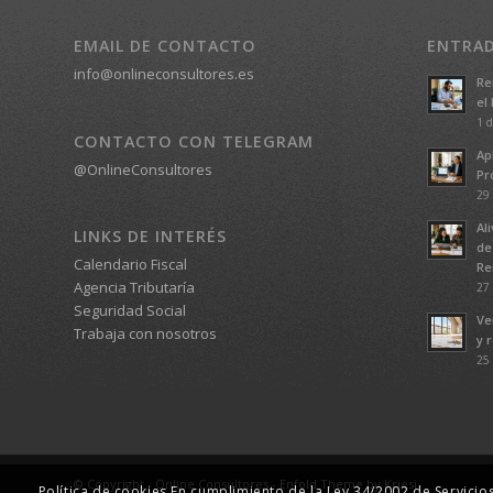
EMAIL DE CONTACTO
ENTRAD
info@onlineconsultores.es
Re
el
1 d
CONTACTO CON TELEGRAM
Ap
@OnlineConsultores
Pr
29 
Ali
LINKS DE INTERÉS
de
Calendario Fiscal
Re
Agencia Tributaría
27 
Seguridad Social
Ve
Trabaja con nosotros
y 
25 
© Copyright - Online Consultores -
Enfold Theme by Kriesi
Política de cookies En cumplimiento de la Ley 34/2002 de Servicio