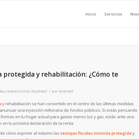
Inicio
Servicios
Nos
da protegida y rehabilitación: ¿Cómo te
/
as y subvenciones
,
Fiscalidad
por
andresld
a
y rehabilitación se han convertido en el centro de las últimas medidas
nunciar una inyección millonaria de fondos públicos. Si estás pensando
eformas en tu hogar actual para gastar menos luz y gas, estás ante una
o en tu próxima declaración de la renta.
nte cómo exprimir al máximo las
ventajas fiscales vivienda protegida
y