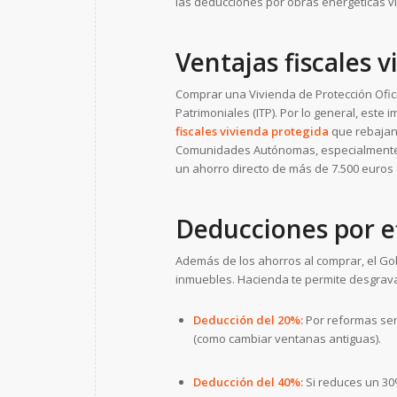
las deducciones por obras energéticas v
Ventajas fiscales v
Comprar una Vivienda de Protección Ofic
Patrimoniales (ITP).
Por lo general, este 
fiscales vivienda protegida
que rebajan 
Comunidades Autónomas, especialmente 
un ahorro directo de más de 7.500 euros
Deducciones por ef
Además de los ahorros al comprar, el Go
inmuebles.
Hacienda te permite desgrava
Deducción del 20%:
Por reformas sen
(como cambiar ventanas antiguas).
Deducción del 40%:
Si reduces un 30