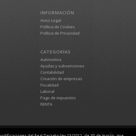
INFORMACIÓN
Aviso Legal
Política de Cookies
Política de Privacidad
CATEGORÍAS
Autonomos
Ayudas y subvenciones
Contabilidad
Creación de empresas
Fiscalidad
Laboral
Pago de impuestos
RENTA
 modificaciones del Real Decreto-ley 13/2012, de 30 de marzo, que