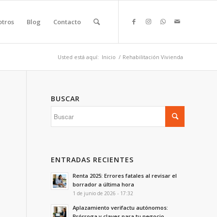
otros
Blog
Contacto
Usted está aquí:
Inicio
/
Rehabilitación Vivienda
BUSCAR
ENTRADAS RECIENTES
Renta 2025: Errores fatales al revisar el
borrador a última hora
1 de junio de 2026 - 17:32
Aplazamiento verifactu autónomos:
Prórroga y claves para tu negocio