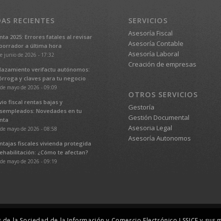
AS RECIENTES
SERVICIOS
Asesoría Fiscal
nta 2025: Errores fatales al revisar
Asesoría Contable
 borrador a última hora
Asesoría Laboral
e junio de 2026 - 17:32
Creación de empresas
lazamiento verifactu autónomos:
órroga y claves para tu negocio
de mayo de 2026 - 09:09
OTROS SERVICIOS
vio fiscal rentas bajas y
Gestoría
sempleados: Novedades en tu
Gestión Documental
nta
Asesoria Legal
de mayo de 2026 - 08:58
Asesoría Autonomos
ntajas fiscales vivienda protegida
rehabilitación: ¿Cómo te afectan?
de mayo de 2026 - 09:19
s de la Sociedad de la Información y Comercio Electrónico LSSICE y sus