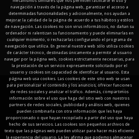
mecanismos similares que nos permiten facilitarte el uso y
Contabilidad
navegación a través de la página web, garantizar el acceso a
Creación de empresas
determinadas funcionalidades y adicionalmente, nos ayudan a
mejorar la calidad de la página de acuerdo a tus hábitos y estilos
Fiscalidad
de navegación. Las cookies no son virus informáticos, no dañan su
Laboral
ordenador ni ralentizan su funcionamiento y puede eliminarlas en
Pago de impuestos
cualquier momento, o rechazarlas configurando el programa de
RENTA
navegación que utiliza. En general nuestra web sólo utiliza cookies
de carácter técnico, destinadas únicamente a permitir al usuario
navegar por la página web, cookies estrictamente necesarias, para
la prestación de un servicio expresamente solicitado por el
usuario y cookies sin capacidad de identificar al usuario. Esta
página web usa cookies. Las cookies de este sitio web se usan
© Copyright - Online Consultores -
Enfold Theme by Kriesi
para personalizar el contenido y los anuncios, ofrecer funciones
de redes sociales y analizar el tráfico. Además, compartimos
información sobre el uso que haga del sitio web con nuestros
partners de redes sociales, publicidad y análisis web, quienes
pueden combinarla con otra información que les haya
proporcionado o que hayan recopilado a partir del uso que haya
hecho de sus servicios. Las cookies son pequeños archivos de
texto que las páginas web pueden utilizar para hacer más eficiente
la experiencia del usuario. La ley afirma que podemos almacenar