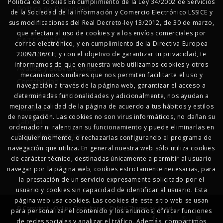
Política de cookies En cumplimiento de la Ley 34/2002 de Servicios
Política de Privacidad
de la Sociedad de la Información y Comercio Electrónico LSSICE y
sus modificaciones del Real Decreto-ley 13/2012, de 30 de marzo,
que afectan al uso de cookies y a los envíos comerciales por
CATEGORÍAS
correo electrónico, y en cumplimiento de la Directiva Europea
Autonomos
2009/136/CE, y con el objetivo de garantizar tu privacidad, te
informamos de que en nuestra web utilizamos cookies y otros
Ayudas y subvenciones
mecanismos similares que nos permiten facilitarte el uso y
Contabilidad
navegación a través de la página web, garantizar el acceso a
Creación de empresas
determinadas funcionalidades y adicionalmente, nos ayudan a
mejorar la calidad de la página de acuerdo a tus hábitos y estilos
Fiscalidad
de navegación. Las cookies no son virus informáticos, no dañan su
Laboral
ordenador ni ralentizan su funcionamiento y puede eliminarlas en
Pago de impuestos
cualquier momento, o rechazarlas configurando el programa de
RENTA
navegación que utiliza. En general nuestra web sólo utiliza cookies
de carácter técnico, destinadas únicamente a permitir al usuario
navegar por la página web, cookies estrictamente necesarias, para
la prestación de un servicio expresamente solicitado por el
usuario y cookies sin capacidad de identificar al usuario. Esta
página web usa cookies. Las cookies de este sitio web se usan
© Copyright - Online Consultores -
Enfold Theme by Kriesi
para personalizar el contenido y los anuncios, ofrecer funciones
de redes sociales y analizar el tráfico. Además, compartimos