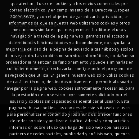
que afectan al uso de cookies y a los envíos comerciales por
CATEGORÍAS
correo electrónico, y en cumplimiento de la Directiva Europea
Autonomos
2009/136/CE, y con el objetivo de garantizar tu privacidad, te
informamos de que en nuestra web utilizamos cookies y otros
Ayudas y subvenciones
mecanismos similares que nos permiten facilitarte el uso y
Contabilidad
navegación a través de la página web, garantizar el acceso a
Creación de empresas
determinadas funcionalidades y adicionalmente, nos ayudan a
mejorar la calidad de la página de acuerdo a tus hábitos y estilos
Fiscalidad
de navegación. Las cookies no son virus informáticos, no dañan su
Laboral
ordenador ni ralentizan su funcionamiento y puede eliminarlas en
Pago de impuestos
cualquier momento, o rechazarlas configurando el programa de
RENTA
navegación que utiliza. En general nuestra web sólo utiliza cookies
de carácter técnico, destinadas únicamente a permitir al usuario
navegar por la página web, cookies estrictamente necesarias, para
la prestación de un servicio expresamente solicitado por el
usuario y cookies sin capacidad de identificar al usuario. Esta
página web usa cookies. Las cookies de este sitio web se usan
© Copyright - Online Consultores -
Enfold Theme by Kriesi
para personalizar el contenido y los anuncios, ofrecer funciones
de redes sociales y analizar el tráfico. Además, compartimos
información sobre el uso que haga del sitio web con nuestros
partners de redes sociales, publicidad y análisis web, quienes