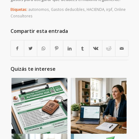
Etiquetas:
autonomos
,
Gastos deducibles
,
HACIENDA
,
irpf
,
Online
Consultores
Compartir esta entrada
Quizás te interese