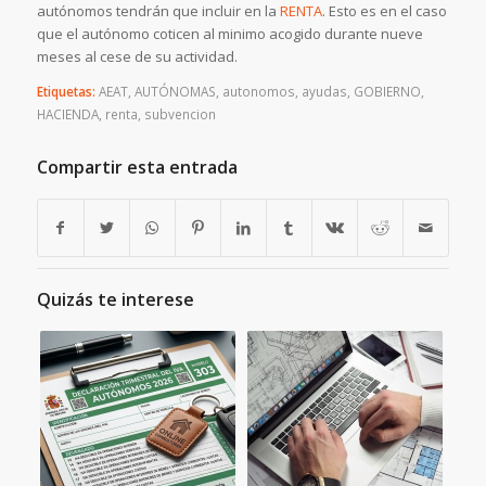
autónomos tendrán que incluir en la
RENTA
. Esto es en el caso
que el autónomo coticen al minimo acogido durante nueve
meses al cese de su actividad.
Etiquetas:
AEAT
,
AUTÓNOMAS
,
autonomos
,
ayudas
,
GOBIERNO
,
HACIENDA
,
renta
,
subvencion
Compartir esta entrada
Quizás te interese