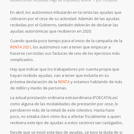
subvenciones
,
Fiscalidad
,
Pago de impuestos
,
RENTA
por
Consultor
En abril, los autónomos tributarán en la renta las ayudas que
cobraron por el cese de su actividad. Además de las ayudas
recibidas por el Gobierno, también deberán de declarar las
ayudas autonómicas que recibieron en 2020.
Cuando queda poco tiempo para el inicio de la campaña de la
RENTA 2021
, los autónomos van a tener que empezar a
hacerse con todas sus facturas de uno de los ejercicios más
complicados.
Hay que indicar que los trabajadores por cuenta propia que
hayan recibido ayudas, van a tener que incluirla en su
próxima declaración de la
RENTA
y estamos hablando de más
de millón y medio de personas.
La actual prestación ordinaria extraordinaria (POECATA) así
como alguna de las modalidades de prestación por cese, lo
percibieron más de la mitad de este colectivo. Hasta hace
poco, no estaba claro cómo iba a afectar fiscalmente a quien
recibiera este tipo de ayudas a estos sectores tan castigados.
Desde que se inició este tipo de ayudas, se tuvo la duda de si