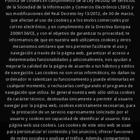
Política de cookies En cumplimiento de la Ley 34/2002 de Servicios
Política de Privacidad
de la Sociedad de la Información y Comercio Electrónico LSSICE y
sus modificaciones del Real Decreto-ley 13/2012, de 30 de marzo,
que afectan al uso de cookies y a los envíos comerciales por
CATEGORÍAS
correo electrónico, y en cumplimiento de la Directiva Europea
Autonomos
2009/136/CE, y con el objetivo de garantizar tu privacidad, te
informamos de que en nuestra web utilizamos cookies y otros
Ayudas y subvenciones
mecanismos similares que nos permiten facilitarte el uso y
Contabilidad
navegación a través de la página web, garantizar el acceso a
Creación de empresas
determinadas funcionalidades y adicionalmente, nos ayudan a
mejorar la calidad de la página de acuerdo a tus hábitos y estilos
Fiscalidad
de navegación. Las cookies no son virus informáticos, no dañan su
Laboral
ordenador ni ralentizan su funcionamiento y puede eliminarlas en
Pago de impuestos
cualquier momento, o rechazarlas configurando el programa de
RENTA
navegación que utiliza. En general nuestra web sólo utiliza cookies
de carácter técnico, destinadas únicamente a permitir al usuario
navegar por la página web, cookies estrictamente necesarias, para
la prestación de un servicio expresamente solicitado por el
usuario y cookies sin capacidad de identificar al usuario. Esta
página web usa cookies. Las cookies de este sitio web se usan
© Copyright - Online Consultores -
Enfold Theme by Kriesi
para personalizar el contenido y los anuncios, ofrecer funciones
de redes sociales y analizar el tráfico. Además, compartimos